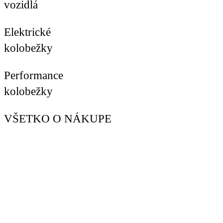
vozidlá
Elektrické
kolobežky
Performance
kolobežky
VŠETKO O NÁKUPE
Kontakty
Cena a druh dopravy
Spôsob platby
Reklamácie a záruka
Všeobecné Obchodné podmienky
Podmienky ochrany osobných údajov
Štatút súťaže
Certifikáty