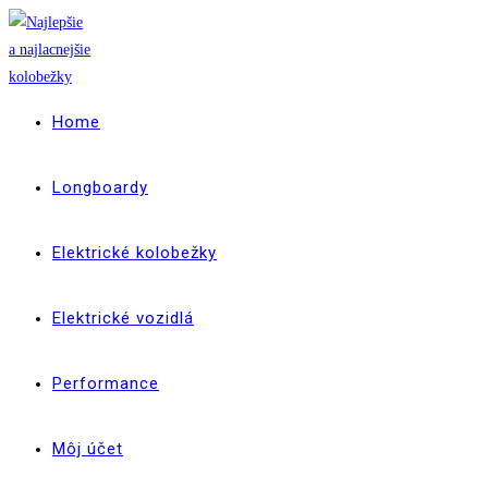
Skip
to
content
Home
Longboardy
Elektrické kolobežky
Elektrické vozidlá
Performance
Môj účet