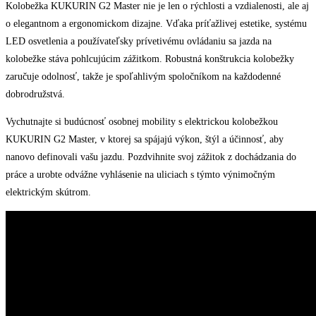
Kolobežka KUKURIN G2 Master nie je len o rýchlosti a vzdialenosti, ale aj
o elegantnom a ergonomickom dizajne. Vďaka príťažlivej estetike, systému
LED osvetlenia a používateľsky prívetivému ovládaniu sa jazda na
kolobežke stáva pohlcujúcim zážitkom. Robustná konštrukcia kolobežky
zaručuje odolnosť, takže je spoľahlivým spoločníkom na každodenné
dobrodružstvá.
Vychutnajte si budúcnosť osobnej mobility s elektrickou kolobežkou
KUKURIN G2 Master, v ktorej sa spájajú výkon, štýl a účinnosť, aby
nanovo definovali vašu jazdu. Pozdvihnite svoj zážitok z dochádzania do
práce a urobte odvážne vyhlásenie na uliciach s týmto výnimočným
elektrickým skútrom.