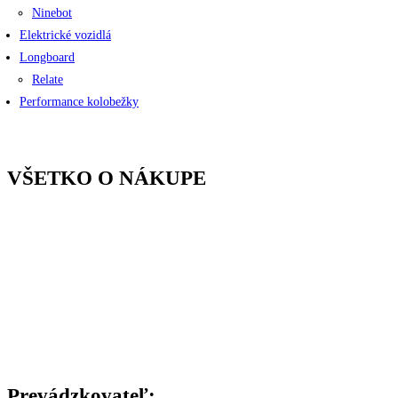
Ninebot
Elektrické vozidlá
Longboard
Relate
Performance kolobežky
VŠETKO O NÁKUPE
Kontakty
Cena a druh dopravy
Spôsob platby
Reklamácie a záruka
Všeobecné Obchodné podmienky
Podmienky ochrany osobných údajov
Štatút súťaže
Certifikáty
Prevádzkovateľ: