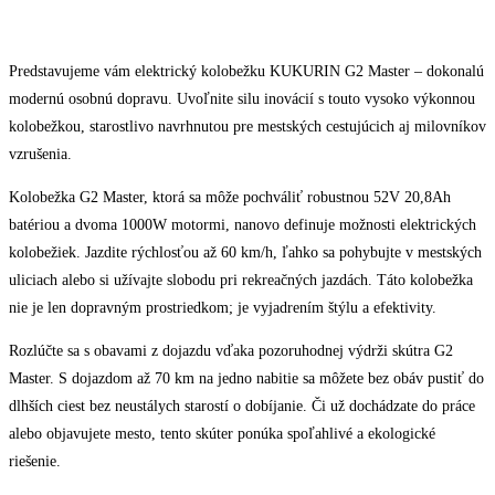
Predstavujeme vám elektrický kolobežku KUKURIN G2 Master – dokonalú
modernú osobnú dopravu. Uvoľnite silu inovácií s touto vysoko výkonnou
kolobežkou, starostlivo navrhnutou pre mestských cestujúcich aj milovníkov
vzrušenia.
Kolobežka G2 Master, ktorá sa môže pochváliť robustnou 52V 20,8Ah
batériou a dvoma 1000W motormi, nanovo definuje možnosti elektrických
kolobežiek. Jazdite rýchlosťou až 60 km/h, ľahko sa pohybujte v mestských
uliciach alebo si užívajte slobodu pri rekreačných jazdách. Táto kolobežka
nie je len dopravným prostriedkom; je vyjadrením štýlu a efektivity.
Rozlúčte sa s obavami z dojazdu vďaka pozoruhodnej výdrži skútra G2
Master. S dojazdom až 70 km na jedno nabitie sa môžete bez obáv pustiť do
dlhších ciest bez neustálych starostí o dobíjanie. Či už dochádzate do práce
alebo objavujete mesto, tento skúter ponúka spoľahlivé a ekologické
riešenie.