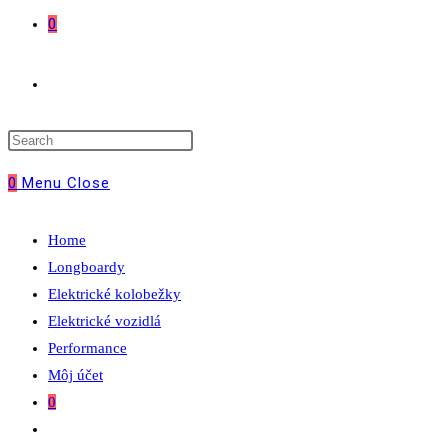
0
Toggle
website
0
Menu
Close
search
Home
Longboardy
Elektrické kolobežky
Elektrické vozidlá
Performance
Môj účet
0
Toggle