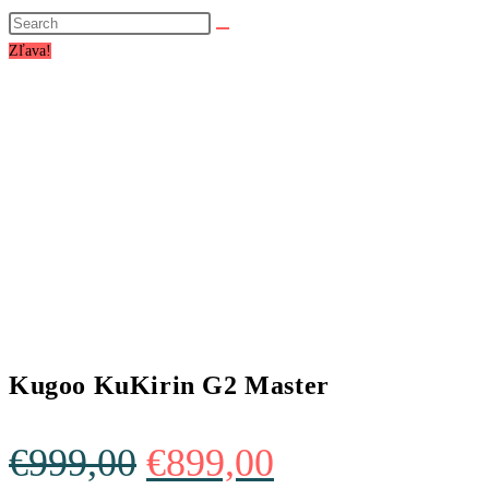
website
search
Zľava!
Kugoo KuKirin G2 Master
Original
Current
€
999,00
€
899,00