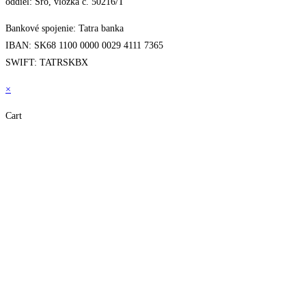
oddiel: Sro, vložka č. 50216/T
Bankové spojenie: Tatra banka
IBAN: SK68 1100 0000 0029 4111 7365
SWIFT: TATRSKBX
×
Cart