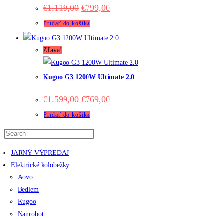
Original
Current
€
1.119,00
€
799,00
price
price
was:
is:
Pridať do košíka
€1.119,00.
€799,00.
Zľava!
Kugoo G3 1200W Ultimate 2.0
Original
Current
€
1.599,00
€
769,00
price
price
was:
is:
Pridať do košíka
€1.599,00.
€769,00.
JARNÝ VÝPREDAJ
Elektrické kolobežky
Aovo
Bedlem
Kugoo
Nanrobot