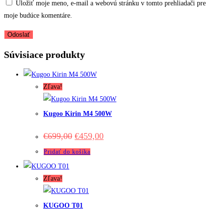
Uložiť moje meno, e-mail a webovú stránku v tomto prehliadači pre
moje budúce komentáre.
Súvisiace produkty
Zľava!
Kugoo Kirin M4 500W
Original
Current
€
699,00
€
459,00
price
price
was:
is:
Pridať do košíka
€699,00.
€459,00.
Zľava!
KUGOO T01