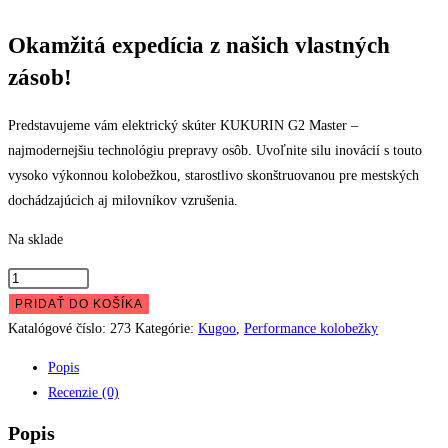
price
price
was:
is:
Okamžitá expedícia z našich vlastných
€999,00.
€899,00.
zásob!
Predstavujeme vám elektrický skúter KUKURIN G2 Master –
najmodernejšiu technológiu prepravy osôb. Uvoľnite silu inovácií s touto
vysoko výkonnou kolobežkou, starostlivo skonštruovanou pre mestských
dochádzajúcich aj milovníkov vzrušenia.
Na sklade
množstvo
Kugoo
PRIDAŤ DO KOŠÍKA
KuKirin
Katalógové číslo:
273
Kategórie:
Kugoo
,
Performance kolobežky
G2
Popis
Master
Recenzie (0)
Popis