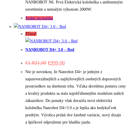
€1.889,00.
€1.399,00.
NANROBOT N6. Prvá Elektrická kolobežka s ambientným
osvetlením a nemalým výkonom 2000W.
Pridať do košíka
Zľava!
NANROBOT D4+ 3.0 – Red
Original
Current
€
1.821,00
€
999,00
price
price
was:
is:
Nie je novinkou, že Nanrobot D4+ je jedným z
€1.821,00.
€999,00.
najuniverzálnejších a najštýlovejších osobných dopravných
prostriedkov na dnešnom trhu. Vďaka skvelému pomeru ceny
a kvality produktu sa stala najobľúbenejším modelom našich
zákazníkov. Do ponuky však dorazila nová elektrická
kolobežka Nanrobot D4+3.0 a je lepšia ako kedykoľvek
predtým. Výrobca pridal dve farebné variácie, nový dizajn
a špičkové odpruženie pre hladšiu jazdu.