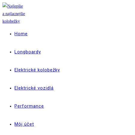
Skip
to
content
Home
Longboardy
Elektrické kolobežky
Elektrické vozidlá
Performance
Môj účet