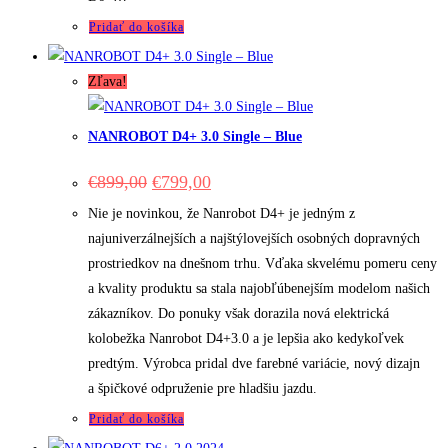
Pridať do košíka
Zľava!
NANROBOT D4+ 3.0 Single – Blue
Original
Current
€
899,00
€
799,00
price
price
was:
is:
Nie je novinkou, že Nanrobot D4+ je jedným z
€899,00.
€799,00.
najuniverzálnejších a najštýlovejších osobných dopravných
prostriedkov na dnešnom trhu. Vďaka skvelému pomeru ceny
a kvality produktu sa stala najobľúbenejším modelom našich
zákazníkov. Do ponuky však dorazila nová elektrická
kolobežka Nanrobot D4+3.0 a je lepšia ako kedykoľvek
predtým. Výrobca pridal dve farebné variácie, nový dizajn
a špičkové odpruženie pre hladšiu jazdu.
Pridať do košíka