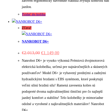
zároveň ergonomicky navrhnuté riadidlá zvyšujú kontrolu nad
jazdou.
Pridať do košíka
Zľava!
NANROBOT D6+
Original
Current
€
2.013,00
€
1.149,00
price
price
was:
is:
Nanrobot D6+ je vysoko výkonná Prémiová dvojmotorová
€2.013,00.
€1.149,00.
elektrická kolobežka, určená pre najnáročnejších a skúsených
používateľov! Model D6+ je vybavený prednými a zadnými
hydraulickými brzdami s EBS systémom, ktoré poskytujú
veľmi silnú brzdnú silu! Ramená zavesenia kolies sú
podopreté dvoma najkvalitnejšími tlmičmi pre čo najlepší
jazdný komfort a stabilitu! Telo kolobežky je mimoriadne
odolné a vyrobené z najkvalitnejších materiálov! Nanrobot
D6+…