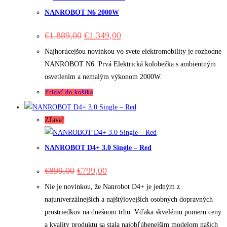
NANROBOT N6 2000W
Original
Current
€
1.889,00
€
1.349,00
price
price
was:
is:
Najhorúcejšou novinkou vo svete elektromobility je rozhodne
€1.889,00.
€1.349,00.
NANROBOT N6. Prvá Elektrická kolobežka s ambientným
osvetlením a nemalým výkonom 2000W.
Pridať do košíka
Zľava!
NANROBOT D4+ 3.0 Single – Red
Original
Current
€
899,00
€
799,00
price
price
was:
is:
Nie je novinkou, že Nanrobot D4+ je jedným z
€899,00.
€799,00.
najuniverzálnejších a najštýlovejších osobných dopravných
prostriedkov na dnešnom trhu. Vďaka skvelému pomeru ceny
a kvality produktu sa stala najobľúbenejším modelom našich