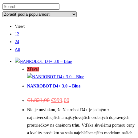
website
search
View:
12
24
All
Zľava!
NANROBOT D4+ 3.0 – Blue
Original
Current
€
1.821,00
€
999,00
price
price
was:
is:
Nie je novinkou, že Nanrobot D4+ je jedným z
€1.821,00.
€999,00.
najuniverzálnejších a najštýlovejších osobných dopravných
prostriedkov na dnešnom trhu. Vďaka skvelému pomeru ceny
a kvality produktu sa stala najobľúbenejším modelom našich