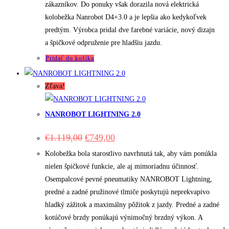
zákazníkov. Do ponuky však dorazila nová elektrická
kolobežka Nanrobot D4+3.0 a je lepšia ako kedykoľvek
predtým. Výrobca pridal dve farebné variácie, nový dizajn
a špičkové odpruženie pre hladšiu jazdu.
Pridať do košíka
Zľava!
NANROBOT LIGHTNING 2.0
Original
Current
€
1.119,00
€
749,00
price
price
was:
is:
Kolobežka bola starostlivo navrhnutá tak, aby vám ponúkla
€1.119,00.
€749,00.
nielen špičkové funkcie, ale aj mimoriadnu účinnosť.
Osempalcové pevné pneumatiky NANROBOT Lightning,
predné a zadné pružinové tlmiče poskytujú neprekvapivo
hladký zážitok a maximálny pôžitok z jazdy. Predné a zadné
kotúčové brzdy ponúkajú výnimočný brzdný výkon. A