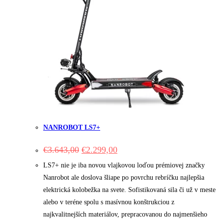
NANROBOT LS7+
Original
Current
€
3.643,00
€
2.299,00
price
price
was:
is:
LS7+ nie je iba novou vlajkovou loďou prémiovej značky
€3.643,00.
€2.299,00.
Nanrobot ale doslova šliape po povrchu rebríčku najlepšia
elektrická kolobežka na svete. Sofistikovaná sila či už v meste
alebo v teréne spolu s masívnou konštrukciou z
najkvalitnejších materiálov, prepracovanou do najmenšieho