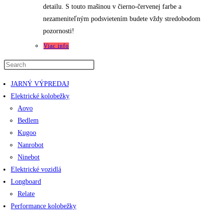
detailu. S touto mašinou v čierno-červenej farbe a
nezameniteľným podsvietením budete vždy stredobodom
pozornosti!
Viac info
JARNÝ VÝPREDAJ
Elektrické kolobežky
Aovo
Bedlem
Kugoo
Nanrobot
Ninebot
Elektrické vozidlá
Longboard
Relate
Performance kolobežky