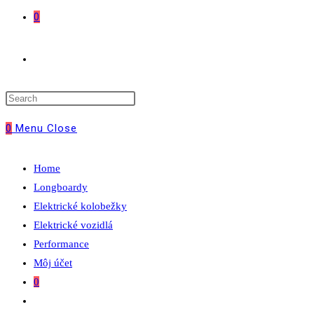
0
Toggle
website
0
Menu
Close
search
Home
Longboardy
Elektrické kolobežky
Elektrické vozidlá
Performance
Môj účet
0
Toggle