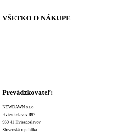
VŠETKO O NÁKUPE
Kontakty
Cena a druh dopravy
Spôsob platby
Reklamácie a záruka
Všeobecné Obchodné podmienky
Podmienky ochrany osobných údajov
Štatút súťaže
Certifikáty
Prevádzkovateľ:
NEWDAWN s.r.o.
Hviezdoslavov 897
930 41 Hviezdoslavov
Slovenská republika