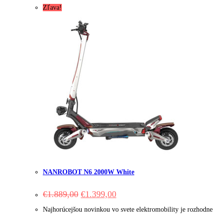
Zľava!
NANROBOT N6 2000W White
Original
Current
€
1.889,00
€
1.399,00
price
price
was:
is:
Najhorúcejšou novinkou vo svete elektromobility je rozhodne