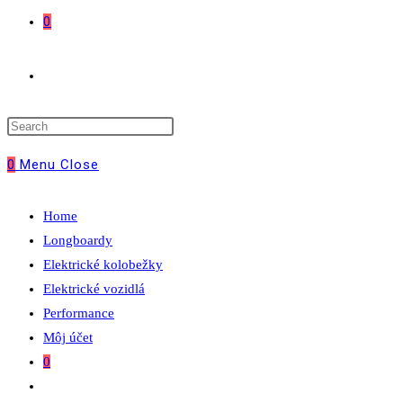
0
Toggle
website
0
Menu
Close
search
Home
Longboardy
Elektrické kolobežky
Elektrické vozidlá
Performance
Môj účet
0
Toggle