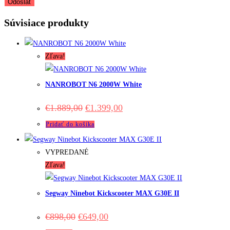
Súvisiace produkty
Zľava!
NANROBOT N6 2000W White
Original
Current
€
1.889,00
€
1.399,00
price
price
was:
is:
Pridať do košíka
€1.889,00.
€1.399,00.
VYPREDANÉ
Zľava!
Segway Ninebot Kickscooter MAX G30E II
Original
Current
€
898,00
€
649,00
price
price