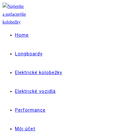
Skip
to
content
Home
Longboardy
Elektrické kolobežky
Elektrické vozidlá
Performance
Môj účet