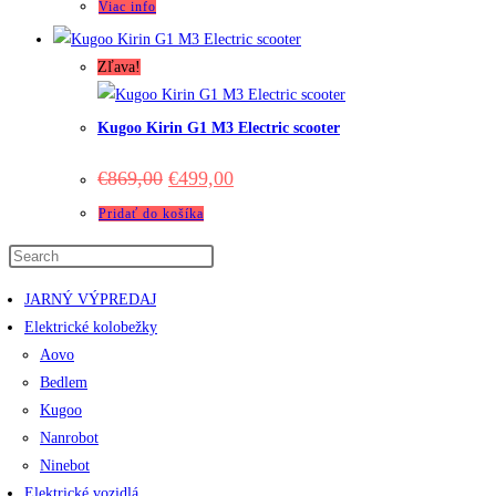
was:
is:
Viac info
€898,00.
€649,00.
Zľava!
Kugoo Kirin G1 M3 Electric scooter
Original
Current
€
869,00
€
499,00
price
price
was:
is:
Pridať do košíka
€869,00.
€499,00.
JARNÝ VÝPREDAJ
Elektrické kolobežky
Aovo
Bedlem
Kugoo
Nanrobot
Ninebot
Elektrické vozidlá