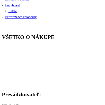
Longboard
Relate
Performance kolobežky
VŠETKO O NÁKUPE
Kontakty
Cena a druh dopravy
Spôsob platby
Reklamácie a záruka
Všeobecné Obchodné podmienky
Podmienky ochrany osobných údajov
Štatút súťaže
Certifikáty
Prevádzkovateľ: