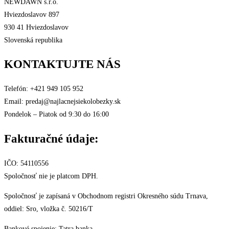
NEWDAWN s.r.o.
Hviezdoslavov 897
930 41 Hviezdoslavov
Slovenská republika
KONTAKTUJTE NÁS
Telefón: +421 949 105 952
Email: predaj@najlacnejsiekolobezky.sk
Pondelok – Piatok od 9:30 do 16:00
Fakturačné údaje:
IČO: 54110556
Spoločnosť nie je platcom DPH.
Spoločnosť je zapísaná v Obchodnom registri Okresného súdu Trnava,
oddiel: Sro, vložka č. 50216/T
Bankové spojenie: Tatra banka