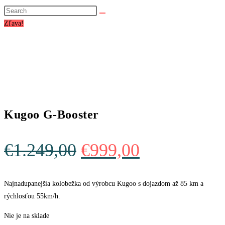
website
search
Zľava!
Kugoo G-Booster
Original
Current
€
1.249,00
€
999,00
price
price
was:
is:
Najnadupanejšia kolobežka od výrobcu Kugoo s dojazdom až 85 km a
rýchlosťou 55km/h.
€1.249,00.
€999,00.
Nie je na sklade