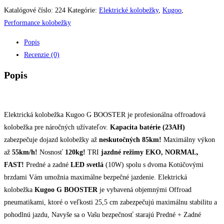
Katalógové číslo:
224
Kategórie:
Elektrické kolobežky
,
Kugoo
,
Performance kolobežky
Popis
Recenzie (0)
Popis
Elektrická kolobežka Kugoo G BOOSTER je profesionálna offroadová
kolobežka pre náročných užívateľov.
Kapacita batérie (23AH)
zabezpečuje dojazd kolobežky až
neskutočných 85km!
Maximálny výkon
až
55km/h!
Nosnosť
120kg!
TRI
jazdné režimy EKO, NORMAL,
FAST!
Predné a zadné
LED svetlá
(10W) spolu s dvoma Kotúčovými
brzdami Vám umožnia maximálne bezpečné jazdenie. Elektrická
kolobežka
Kugoo G BOOSTER
je vybavená objemnými Offroad
pneumatikami, ktoré o veľkosti 25,5 cm zabezpečujú maximálnu stabilitu a
pohodlnú jazdu, Navyše sa o Vašu bezpečnosť starajú Predné + Zadné