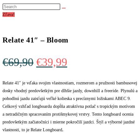
website
search
Zľava!
Relate 41″ – Bloom
Original
Current
€
69,90
€
39,99
price
price
was:
is:
Relate 41″ je vďaka svojim vlastnostiam, rozmerom a pružnosti bambusovej
dosky vhodný predovšetkým pre dlhšie jazdy, downhill a freeride. Plynulú a
€69,90.
€39,99.
pohodlnú jazdu zaisťujú veľké kolieska s precíznymi ložiskami ABEC 9.
Celkový vzhľad longboardu dopĺňa atraktívna potlač s tropickým motívom
a netradičným spracovaním protišmykovej vrstvy. Tento longboard ocenia
predovšetkým začiatočníci i mierne pokročilí jazdci. Štýl a výborné jazdné
vlastnosti, to je Relate Longboard
.