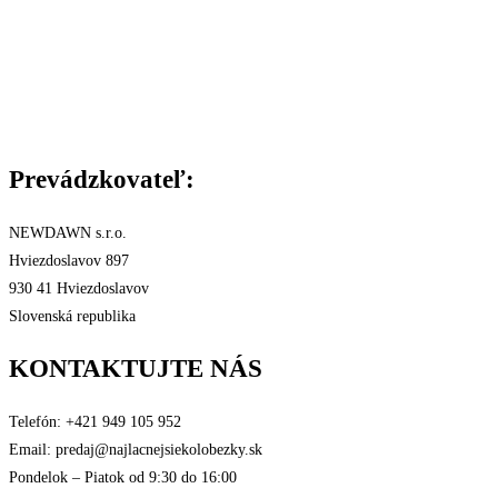
Spôsob platby
Reklamácie a záruka
Všeobecné Obchodné podmienky
Podmienky ochrany osobných údajov
Štatút súťaže
Certifikáty
Prevádzkovateľ:
NEWDAWN s.r.o.
Hviezdoslavov 897
930 41 Hviezdoslavov
Slovenská republika
KONTAKTUJTE NÁS
Telefón: +421 949 105 952
Email: predaj@najlacnejsiekolobezky.sk
Pondelok – Piatok od 9:30 do 16:00