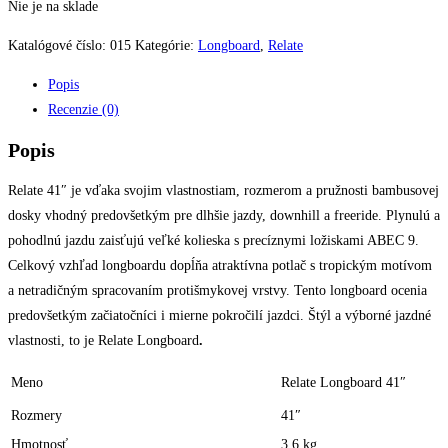
Nie je na sklade
Katalógové číslo:
015
Kategórie:
Longboard
,
Relate
Popis
Recenzie (0)
Popis
Relate 41″ je vďaka svojim vlastnostiam, rozmerom a pružnosti bambusovej
dosky vhodný predovšetkým pre dlhšie jazdy, downhill a freeride. Plynulú a
pohodlnú jazdu zaisťujú veľké kolieska s precíznymi ložiskami ABEC 9.
Celkový vzhľad longboardu dopĺňa atraktívna potlač s tropickým motívom
a netradičným spracovaním protišmykovej vrstvy. Tento longboard ocenia
predovšetkým začiatočníci i mierne pokročilí jazdci. Štýl a výborné jazdné
vlastnosti, to je Relate Longboard
.
Meno
Relate Longboard 41″
Rozmery
41″
Hmotnosť
3.6 kg