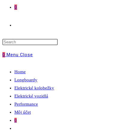
0
Toggle
website
0
Menu
Close
search
Home
Longboardy
Elektrické kolobežky
Elektrické vozidlá
Performance
Môj účet
0
Toggle