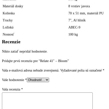
Materiál dosky
8 vrstiev javora
Kolieska
70 x 51 mm, materiál PU
Trucky
7″, Al hliník
Ložiská
ABEC-9
Nosnosť
100 kg
Recenzie
Nikto zatiaľ nepridal hodnotenie.
Pridajte prvú recenziu pre “Relate 41″ – Bloom”
Vaša e-mailová adresa nebude zverejnená.
Vyžadované polia sú označené
*
Vaše hodnotenie
*
Vaša recenzia
*