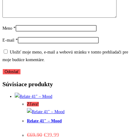
Meno
*
E-mail
*
Uložiť moje meno, e-mail a webovú stránku v tomto prehliadači pre
moje budúce komentáre.
Súvisiace produkty
Zľava!
Relate 41″ – Mood
Original
Current
€
69,90
€
39,99