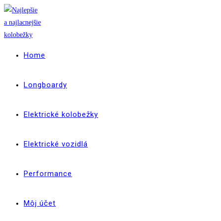
Skip
to
content
Home
Longboardy
Elektrické kolobežky
Elektrické vozidlá
Performance
Môj účet