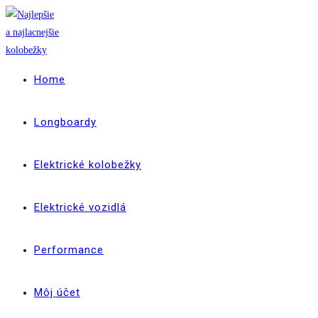
Skip
to
content
Home
Longboardy
Elektrické kolobežky
Elektrické vozidlá
Performance
Môj účet