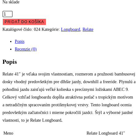
Na sklade
množstvo
Relate
PRIDAŤ DO KOŠÍKA
41"
Katalógové číslo:
024
Kategórie:
Longboard
,
Relate
-
Popis
Dreams
Recenzie (0)
Popis
Relate 41″ je vďaka svojim vlastnostiam, rozmerom a pružnosti bambusovej
dosky vhodný predovšetkým pre dlhšie jazdy, downhill a freeride. Plynulú a
pohodlnú jazdu zaisťujú veľké kolieska s precíznymi ložiskami ABEC 9.
Celkový vzhľad longboardu dopĺňa atraktívna potlač s tropickým motívom
a netradičným spracovaním protišmykovej vrstvy. Tento longboard ocenia
predovšetkým začiatočníci i mierne pokročilí jazdci. Štýl a výborné jazdné
vlastnosti, to je Relate Longboard
.
Meno
Relate Longboard 41″