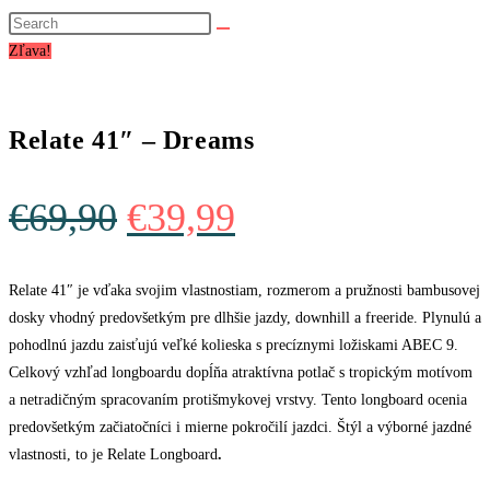
website
search
Zľava!
Relate 41″ – Dreams
Original
Current
€
69,90
€
39,99
price
price
was:
is:
Relate 41″ je vďaka svojim vlastnostiam, rozmerom a pružnosti bambusovej
dosky vhodný predovšetkým pre dlhšie jazdy, downhill a freeride. Plynulú a
€69,90.
€39,99.
pohodlnú jazdu zaisťujú veľké kolieska s precíznymi ložiskami ABEC 9.
Celkový vzhľad longboardu dopĺňa atraktívna potlač s tropickým motívom
a netradičným spracovaním protišmykovej vrstvy. Tento longboard ocenia
predovšetkým začiatočníci i mierne pokročilí jazdci. Štýl a výborné jazdné
vlastnosti, to je Relate Longboard
.