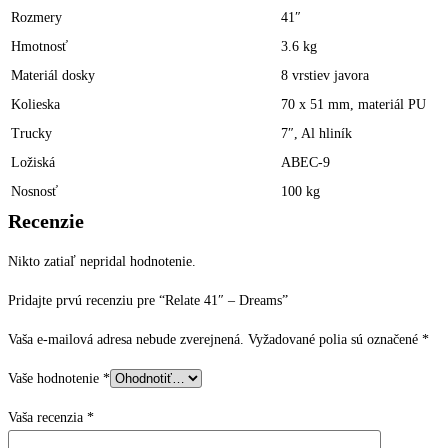
Rozmery
41″
Hmotnosť
3.6 kg
Materiál dosky
8 vrstiev javora
Kolieska
70 x 51 mm, materiál PU
Trucky
7″, Al hliník
Ložiská
ABEC-9
Nosnosť
100 kg
Recenzie
Nikto zatiaľ nepridal hodnotenie.
Pridajte prvú recenziu pre “Relate 41″ – Dreams”
Vaša e-mailová adresa nebude zverejnená.
Vyžadované polia sú označené
*
Vaše hodnotenie
*
Vaša recenzia
*