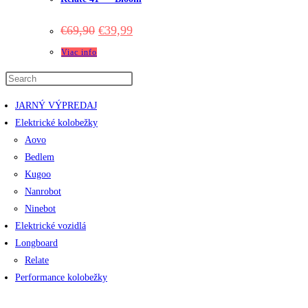
Original
Current
€
69,90
€
39,99
price
price
was:
is:
Viac info
€69,90.
€39,99.
JARNÝ VÝPREDAJ
Elektrické kolobežky
Aovo
Bedlem
Kugoo
Nanrobot
Ninebot
Elektrické vozidlá
Longboard
Relate
Performance kolobežky