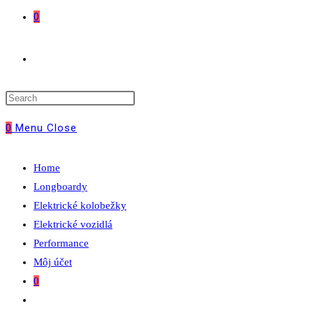
0
Toggle
website
0
Menu
Close
search
Home
Longboardy
Elektrické kolobežky
Elektrické vozidlá
Performance
Môj účet
0
Toggle