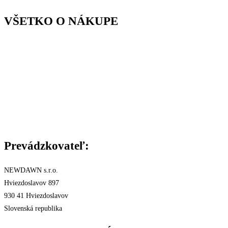
VŠETKO O NÁKUPE
Kontakty
Cena a druh dopravy
Spôsob platby
Reklamácie a záruka
Všeobecné Obchodné podmienky
Podmienky ochrany osobných údajov
Štatút súťaže
Certifikáty
Prevádzkovateľ:
NEWDAWN s.r.o.
Hviezdoslavov 897
930 41 Hviezdoslavov
Slovenská republika