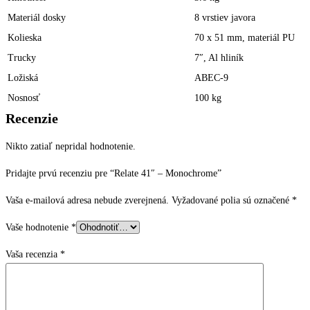
Materiál dosky
8 vrstiev javora
Kolieska
70 x 51 mm, materiál PU
Trucky
7″, Al hliník
Ložiská
ABEC-9
Nosnosť
100 kg
Recenzie
Nikto zatiaľ nepridal hodnotenie.
Pridajte prvú recenziu pre “Relate 41″ – Monochrome”
Vaša e-mailová adresa nebude zverejnená.
Vyžadované polia sú označené
*
Vaše hodnotenie
*
Vaša recenzia
*