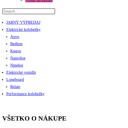
was:
is:
Pridať do košíka
€69,90.
€39,99.
JARNÝ VÝPREDAJ
Elektrické kolobežky
Aovo
Bedlem
Kugoo
Nanrobot
Ninebot
Elektrické vozidlá
Longboard
Relate
Performance kolobežky
VŠETKO O NÁKUPE