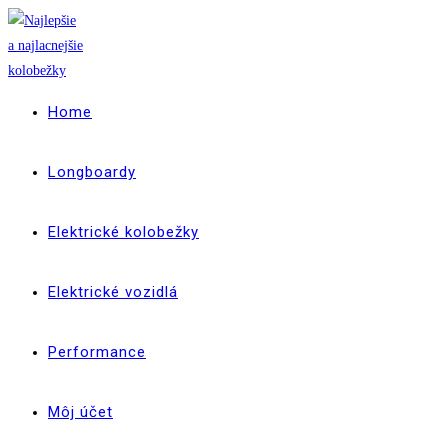
Skip
to
content
Home
Longboardy
Elektrické kolobežky
Elektrické vozidlá
Performance
Môj účet