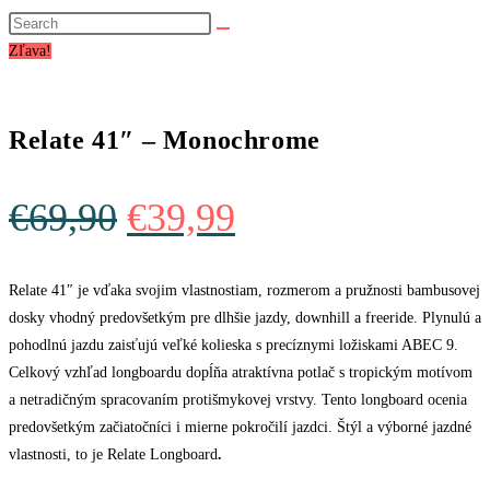
website
search
Zľava!
Relate 41″ – Monochrome
Original
Current
€
69,90
€
39,99
price
price
was:
is:
Relate 41″ je vďaka svojim vlastnostiam, rozmerom a pružnosti bambusovej
dosky vhodný predovšetkým pre dlhšie jazdy, downhill a freeride. Plynulú a
€69,90.
€39,99.
pohodlnú jazdu zaisťujú veľké kolieska s precíznymi ložiskami ABEC 9.
Celkový vzhľad longboardu dopĺňa atraktívna potlač s tropickým motívom
a netradičným spracovaním protišmykovej vrstvy. Tento longboard ocenia
predovšetkým začiatočníci i mierne pokročilí jazdci. Štýl a výborné jazdné
vlastnosti, to je Relate Longboard
.