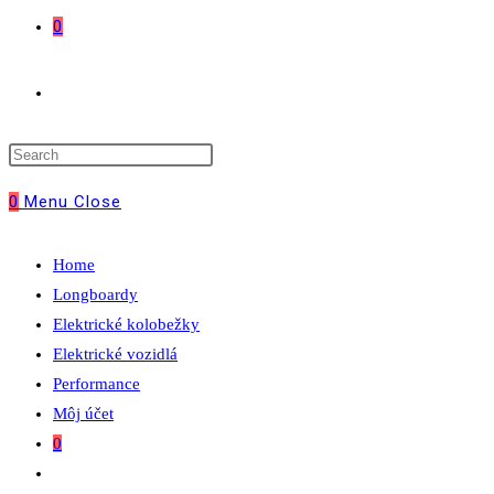
0
Toggle
website
0
Menu
Close
search
Home
Longboardy
Elektrické kolobežky
Elektrické vozidlá
Performance
Môj účet
0
Toggle