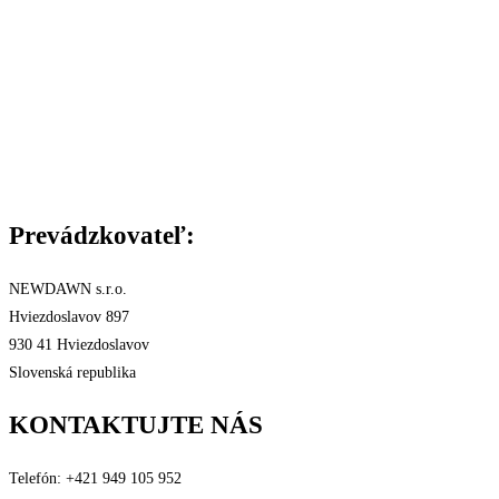
Kontakty
Cena a druh dopravy
Spôsob platby
Reklamácie a záruka
Všeobecné Obchodné podmienky
Podmienky ochrany osobných údajov
Štatút súťaže
Certifikáty
Prevádzkovateľ:
NEWDAWN s.r.o.
Hviezdoslavov 897
930 41 Hviezdoslavov
Slovenská republika
KONTAKTUJTE NÁS
Telefón: +421 949 105 952