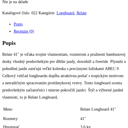
Nie je na sklade
Katalógové číslo:
022
Kategórie:
Longboard
,
Relate
Popis
Recenzie (0)
Popis
Relate 41″ je vďaka svojim vlastnostiam, rozmerom a pružnosti bambusovej
dosky vhodný predovšetkým pre dlhšie jazdy, downhill a freeride. Plynulú a
pohodlnú jazdu zaisťujú veľké kolieska s precíznymi ložiskami ABEC 9.
Celkový vzhľad longboardu dopĺňa atraktívna potlač s tropickým motívom
a netradičným spracovaním protišmykovej vrstvy. Tento longboard ocenia
predovšetkým začiatočníci i mierne pokročilí jazdci. Štýl a výborné jazdné
vlastnosti, to je Relate Longboard
.
Meno
Relate Longboard 41″
Rozmery
41″
Hmotnosť
3.6 kg